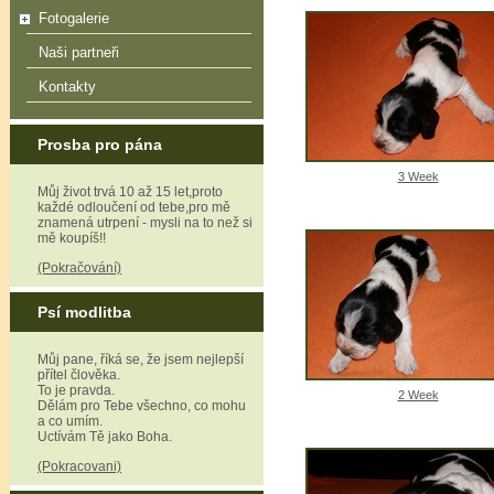
Fotogalerie
Naši partneři
Kontakty
Prosba pro pána
3 Week
Můj život trvá 10 až 15 let,proto
každé odloučení od tebe,pro mě
znamená utrpení - mysli na to než si
mě koupíš!!
(Pokračování)
Psí modlitba
Můj pane, říká se, že jsem nejlepší
přítel člověka.
To je pravda.
2 Week
Dělám pro Tebe všechno, co mohu
a co umím.
Uctívám Tě jako Boha.
(Pokracovani)