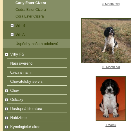
Catty Ester Cizera
6 Month Old
Cedra Ester Cizera
Cora Ester Cizera
Vrh B
Vrh A
Úspěchy našich odchovů
Vrhy FS
Naši svěřenci
10 Month old
Cvičí s námi
Chovatelský servis
Chov
Odkazy
Dostupná literatura
Nabízíme
7 Week
Kynologické akce