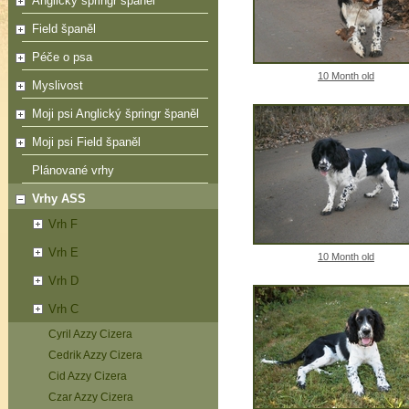
Anglický špringr španěl
Field španěl
Péče o psa
10 Month old
Myslivost
Moji psi Anglický špringr španěl
Moji psi Field španěl
Plánované vrhy
Vrhy ASS
Vrh F
Vrh E
10 Month old
Vrh D
Vrh C
Cyril Azzy Cizera
Cedrik Azzy Cizera
Cid Azzy Cizera
Czar Azzy Cizera