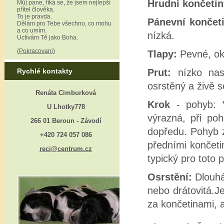
Hrudní končeti
Můj pane, říká se, že jsem nejlepší
přítel člověka.
To je pravda.
Pánevní končet
Dělám pro Tebe všechno, co mohu
a co umím.
nízká.
Uctívám Tě jako Boha.
(Pokracovani)
Tlapy:
Pevné, okr
Rychlé kontakty
Prut:
nízko nasa
osrstěný a živě 
Renáta Cimburková
Krok
- pohyb: 
U Lhotky778
výrazná, při po
266 01 Beroun - Závodí
dopředu. Pohyb z
+420 724 057 086
předními končeti
reci@centrum.cz
typický pro toto 
Osrstění:
Dlouhá
nebo drátovitá.J
za končetinami, a