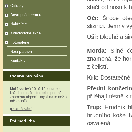
Odkazy
stáčí od nosu k h
Dostupná literatura
Oči:
Široce ote
Nabízíme
sliznici. Jemný v
Kynologické akce
Uši:
Dlouhé a šir
Fotogalerie
Morda:
Silné č
Naši partneři
znamená, že horn
Kontakty
z čelistí.
Prosba pro pána
Krk:
Dostatečně d
Přední končeti
Můj život trvá 10 až 15 let,proto
každé odloučení od tebe,pro mě
přiléhají těsně k 
znamená utrpení - mysli na to než si
mě koupíš!!
Trup:
Hrudník hl
(Pokračování)
hrudního koše tv
Psí modlitba
osvalená.