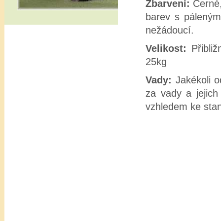
Zbarvení:
Černé,
barev s páleným
nežádoucí.
Velikost:
Přibli
25kg
Vady:
Jakékoli 
za vady a jejic
vzhledem ke sta