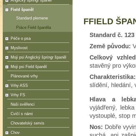
Anglický špringr španěl
Field španěl
Standard plemene
FFIELD ŠPA
Práce Field španěla
Standard č. 123
Péče o psa
Země původu:
V
Myslivost
Celkový vzhle
Moji psi Anglický špringr španěl
stavěný pro výkon
Moji psi Field španěl
Charakteristika:
Plánované vrhy
slídění, hledání,
Vrhy ASS
Vrhy FS
Hlava a leb
Naši svěřenci
vyjádřený, lebka
Cvičí s námi
vystouplé, stop m
Chovatelský servis
Nos:
Dobře vyvin
Chov
suchá, ani zašpi