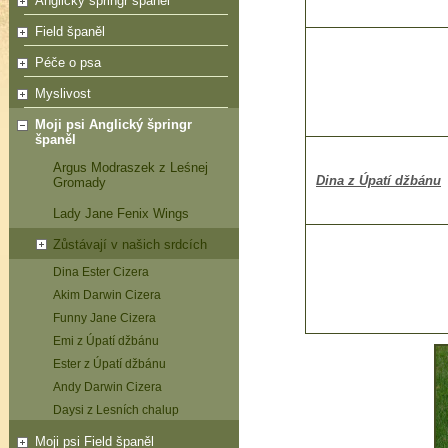
Anglický špringr španěl
Field španěl
Péče o psa
Myslivost
Moji psi Anglický špringr
španěl
Argus Modraszek z Leśnej
Dina z Úpatí džbánu
Gromady
Lady Jane Fenix Wings
Zůstávají v našich srdcích
Dina Ester Cizera
Akim Darwin Cizera
Funny Jane Cizera
Emi z Úpatí džbánu
Ester z Úpatí džbánu
Andy Darwin Cizera
Daysi z Lesních chalup
Moji psi Field španěl