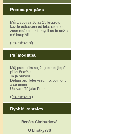
Prosba pro pána
Můj život trvá 10 až 15 let,proto
každé odloučení od tebe,pro mě
znamená utrpení - mysli na to než si
mě koupíš!!
(Pokračování)
Psí modlitba
Můj pane, říká se, že jsem nejlepší
přítel člověka.
To je pravda.
Dělám pro Tebe všechno, co mohu
a co umím.
Uctívám Tě jako Boha.
(Pokracovani)
Rychlé kontakty
Renáta Cimburková
U Lhotky778