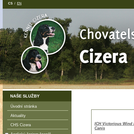
CS
/
EN
NAŠE SLUŽBY
Úvodní stránka
Aktuality
ICH Victorious Wind
CHS Cizera
Canis