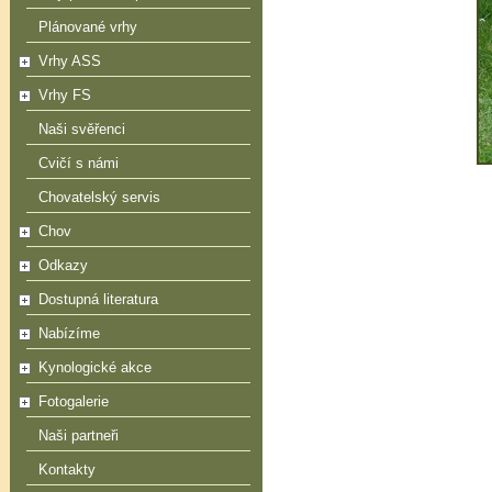
Plánované vrhy
Vrhy ASS
Vrhy FS
Naši svěřenci
Cvičí s námi
Chovatelský servis
Chov
Odkazy
Dostupná literatura
Nabízíme
Kynologické akce
Fotogalerie
Naši partneři
Kontakty